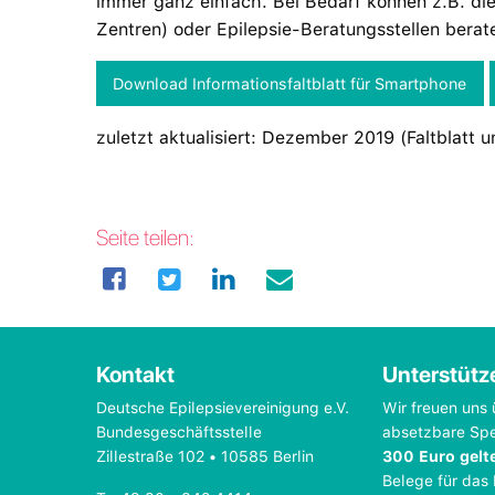
immer ganz einfach. Bei Bedarf können z.B. die S
Zentren) oder Epilepsie-Beratungsstellen berat
Download Informationsfaltblatt für Smartphone
zuletzt aktualisiert: Dezember 2019 (Faltblatt u
Seite teilen:
Kontakt
Unterstütz
Deutsche Epilepsievereinigung e.V.
Wir freuen uns 
Bundesgeschäftsstelle
absetzbare Sp
Zillestraße 102 • 10585 Berlin
300 Euro gelt
Belege für das