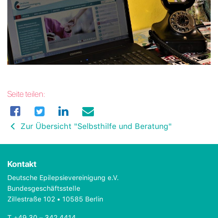
Seite teilen:
Zur Übersicht "Selbsthilfe und Beratung"
Kontakt
Deutsche Epilepsievereinigung e.V.
Bundesgeschäftsstelle
Zillestraße 102 • 10585 Berlin
T +49 30 – 342 4414