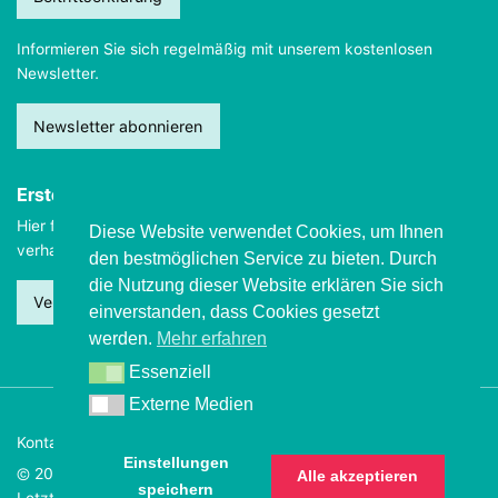
Informieren Sie sich regelmäßig mit unserem kostenlosen
Newsletter.
Newsletter abonnieren
Erste Hilfe
Hier finden Sie wichtige Informationen, wie Sie sich
im Notfall
Diese Website verwendet Cookies, um Ihnen
verhalten sollten.
den bestmöglichen Service zu bieten. Durch
die Nutzung dieser Website erklären Sie sich
Verhalten beim Grand mal
einverstanden, dass Cookies gesetzt
werden.
Mehr erfahren
Essenziell
Essenziell
Externe Medien
Externe Medien
Kontakt
Impressum
Datenschutz
Einstellungen
© 2026 Deutsche Epilepsievereinigung
Alle akzeptieren
speichern
Letzte Aktualisierung dieser Seite: 12. Juni 2020