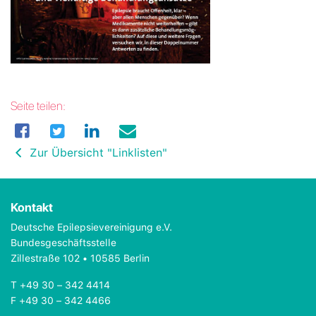
Seite teilen:
Zur Übersicht "Linklisten"
Kontakt
Deutsche Epilepsievereinigung e.V.
Bundesgeschäftsstelle
Zillestraße 102 • 10585 Berlin
T +49 30 – 342 4414
F +49 30 – 342 4466