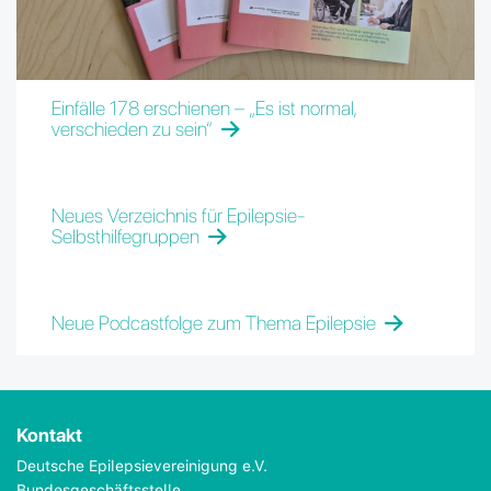
Einfälle 178 erschienen – „Es ist normal,
verschieden zu sein“
Neues Verzeichnis für Epilepsie-
Selbsthilfegruppen
Neue Podcastfolge zum Thema Epilepsie
Kontakt
Deutsche Epilepsievereinigung e.V.
Bundesgeschäftsstelle