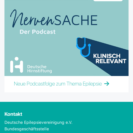
Neue Podcastfolge zum Thema Epilepsie
Kontakt
Deutsche Epilepsievereinigung e.V.
Bundesgeschäftsstelle