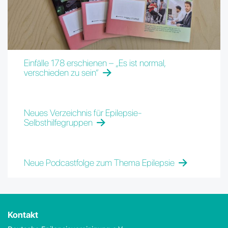
Einfälle 178 erschienen – „Es ist normal,
verschieden zu sein“
Neues Verzeichnis für Epilepsie-
Selbsthilfegruppen
Neue Podcastfolge zum Thema Epilepsie
Kontakt