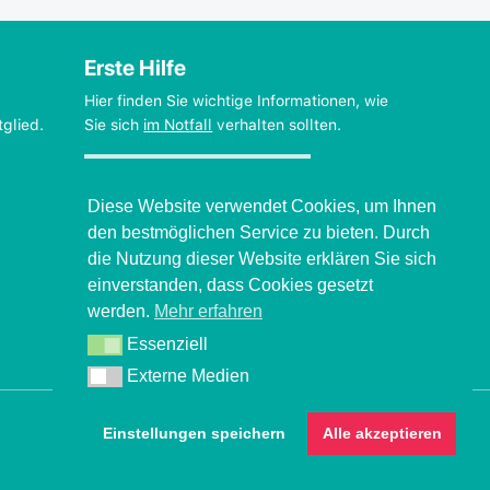
Erste Hilfe
Hier finden Sie wichtige Informationen, wie
tglied.
Sie sich
im Notfall
verhalten sollten.
Verhalten beim Grand mal
Diese Website verwendet Cookies, um Ihnen
den bestmöglichen Service zu bieten. Durch
die Nutzung dieser Website erklären Sie sich
einverstanden, dass Cookies gesetzt
werden.
Mehr erfahren
Essenziell
Essenziell
Externe Medien
Externe Medien
Einstellungen speichern
Alle akzeptieren
© 2026 Deutsche Epilepsievereinigung
Letzte Aktualisierung dieser Seite: 7. Juli 2026