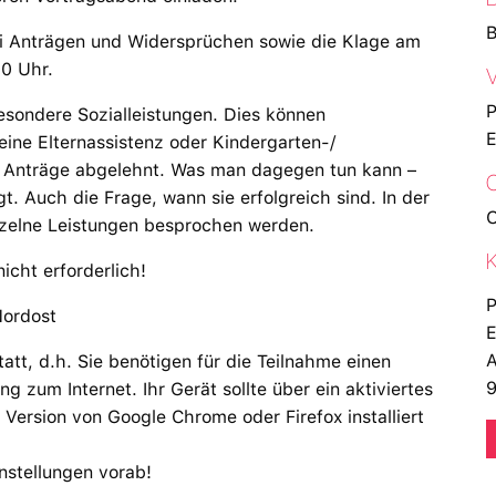
B
 Anträgen und Widersprüchen sowie die Klage am
00 Uhr.
V
P
sondere Sozialleistungen. Dies können
E
ine Elternassistenz oder Kindergarten-/
le Anträge abgelehnt. Was man dagegen tun kann –
O
. Auch die Frage, wann sie erfolgreich sind. In der
O
nzelne Leistungen besprochen werden.
K
icht erforderlich!
P
Nordost
E
A
tatt, d.h. Sie benötigen für die Teilnahme einen
9
 zum Internet. Ihr Gerät sollte über ein aktiviertes
 Version von Google Chrome oder Firefox installiert
instellungen vorab!