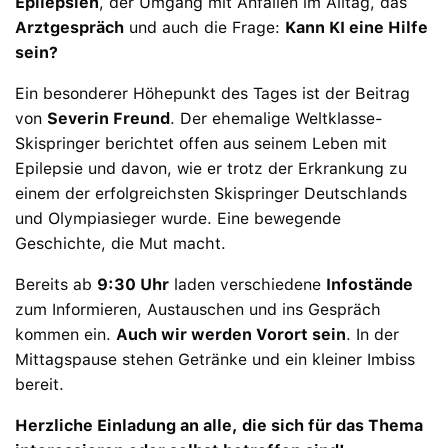
Epilepsien
, der Umgang mit Anfällen im Alltag, das
Arztgespräch
und auch die Frage:
Kann KI eine Hilfe
sein?
Ein besonderer Höhepunkt des Tages ist der Beitrag
von
Severin Freund
. Der ehemalige Weltklasse-
Skispringer berichtet offen aus seinem Leben mit
Epilepsie und davon, wie er trotz der Erkrankung zu
einem der erfolgreichsten Skispringer Deutschlands
und Olympiasieger wurde. Eine bewegende
Geschichte, die Mut macht.
Bereits ab
9:30 Uhr
laden verschiedene
Infostände
zum Informieren, Austauschen und ins Gespräch
kommen ein.
Auch wir werden Vorort sein
. In der
Mittagspause stehen Getränke und ein kleiner Imbiss
bereit.
Herzliche Einladung an alle, die sich für das Thema