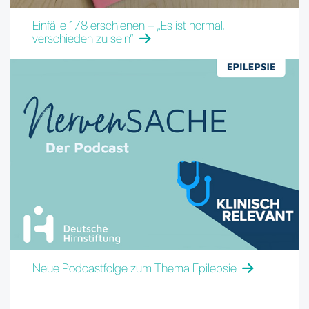
Einfälle 178 erschienen – „Es ist normal,
verschieden zu sein“
Neue Podcastfolge zum Thema Epilepsie