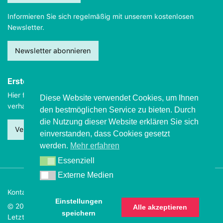
Informieren Sie sich regelmäßig mit unserem kostenlosen
Newsletter.
Newsletter abonnieren
Erste Hilfe
Hier finden Sie wichtige Informationen, wie Sie sich
im Notfall
Diese Website verwendet Cookies, um Ihnen
verhalten sollten.
den bestmöglichen Service zu bieten. Durch
die Nutzung dieser Website erklären Sie sich
Verhalten beim Grand mal
einverstanden, dass Cookies gesetzt
werden.
Mehr erfahren
Essenziell
Essenziell
Externe Medien
Externe Medien
Kontakt
Impressum
Datenschutz
Einstellungen
© 2026 Deutsche Epilepsievereinigung
Alle akzeptieren
speichern
Letzte Aktualisierung dieser Seite: 23. Dezember 2022