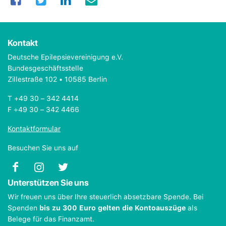
Kontakt
Deutsche Epilepsievereinigung e.V.
Bundesgeschäftsstelle
Zillestraße 102 • 10585 Berlin
T +49 30 – 342 4414
F +49 30 – 342 4466
Kontaktformular
Besuchen Sie uns auf
Unterstützen Sie uns
Wir freuen uns über Ihre steuerlich absetzbare Spende. Bei
Spenden
bis zu 300 Euro gelten die Kontoauszüge
als
Belege für das Finanzamt.