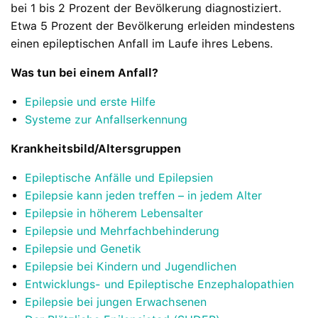
bei 1 bis 2 Prozent der Bevölkerung diagnostiziert.
Etwa 5 Prozent der Bevölkerung erleiden mindestens
einen epileptischen Anfall im Laufe ihres Lebens.
Was tun bei einem Anfall?
Epilepsie und erste Hilfe
Systeme zur Anfallserkennung
Krankheitsbild/Altersgruppen
Epileptische Anfälle und Epilepsien
Epilepsie kann jeden treffen – in jedem Alter
Epilepsie in höherem Lebensalter
Epilepsie und Mehrfachbehinderung
Epilepsie und Genetik
Epilepsie bei Kindern und Jugendlichen
Entwicklungs- und Epileptische Enzephalopathien
Epilepsie bei jungen Erwachsenen