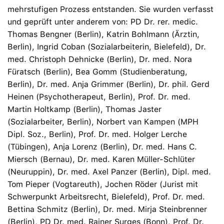
mehrstufigen Prozess entstanden. Sie wurden verfasst
und geprüft unter anderem von: PD Dr. rer. medic.
Thomas Bengner (Berlin), Katrin Bohlmann (Ärztin,
Berlin), Ingrid Coban (Sozialarbeiterin, Bielefeld), Dr.
med. Christoph Dehnicke (Berlin), Dr. med. Nora
Füratsch (Berlin), Bea Gomm (Studienberatung,
Berlin), Dr. med. Anja Grimmer (Berlin), Dr. phil. Gerd
Heinen (Psychotherapeut, Berlin), Prof. Dr. med.
Martin Holtkamp (Berlin), Thomas Jaster
(Sozialarbeiter, Berlin), Norbert van Kampen (MPH
Dipl. Soz., Berlin), Prof. Dr. med. Holger Lerche
(Tübingen), Anja Lorenz (Berlin), Dr. med. Hans C.
Miersch (Bernau), Dr. med. Karen Müller-Schlüter
(Neuruppin), Dr. med. Axel Panzer (Berlin), Dipl. med.
Tom Pieper (Vogtareuth), Jochen Röder (Jurist mit
Schwerpunkt Arbeitsrecht, Bielefeld), Prof. Dr. med.
Bettina Schmitz (Berlin), Dr. med. Mirja Steinbrenner
(Berlin), PD Dr. med. Rainer Surges (Bonn), Prof. Dr.