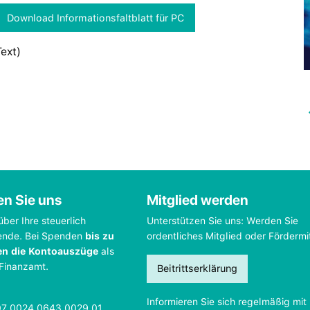
Download Informationsfaltblatt für PC
Text)
en Sie uns
Mitglied werden
über Ihre steuerlich
Unterstützen Sie uns: Werden Sie
ende. Bei Spenden
bis zu
ordentliches Mitglied oder Fördermi
en die Kontoauszüge
als
 Finanzamt.
Beitrittserklärung
Informieren Sie sich regelmäßig mit
07 0024 0643 0029 01