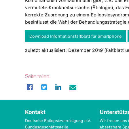
Kombinationen von Merkmalen gibt, z.B. das Ers
vermutete Krankheitsursache (Ätiologie), das Er
korrekte Zuordnung zu einem Epilepsiesyndrom 
beeinflusst die Wahl der Behandlungsstrategie
Download Informationsfaltblatt für Smartphone
zuletzt aktualisiert: Dezember 2019 (Faltblatt u
Seite teilen:
Kontakt
Unterstütz
Deutsche Epilepsievereinigung e.V.
Wir freuen uns 
Bundesgeschäftsstelle
absetzbare Sp