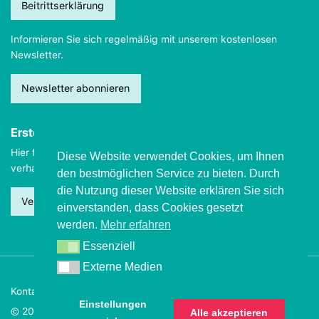
Beitrittserklärung
Informieren Sie sich regelmäßig mit unserem kostenlosen
Newsletter.
Newsletter abonnieren
Erste Hilfe
Hier finden Sie wichtige Informationen, wie Sie sich
im Notfall
Diese Website verwendet Cookies, um Ihnen
verhalten sollten.
den bestmöglichen Service zu bieten. Durch
die Nutzung dieser Website erklären Sie sich
Verhalten beim Grand mal
einverstanden, dass Cookies gesetzt
werden.
Mehr erfahren
Essenziell
Essenziell
Externe Medien
Externe Medien
Kontakt
Impressum
Datenschutz
Einstellungen
© 2026 Deutsche Epilepsievereinigung
Alle akzeptieren